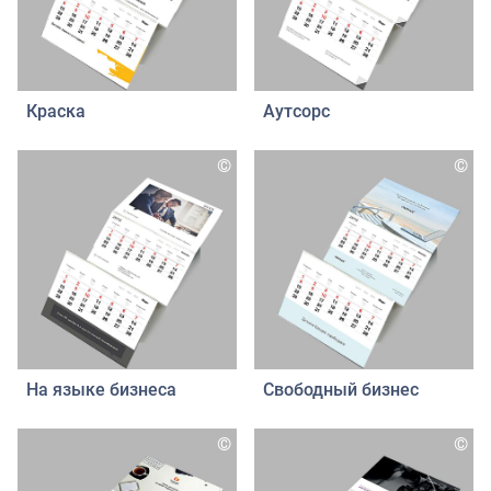
Краска
Аутсорс
©
©
На языке бизнеса
Свободный бизнес
©
©