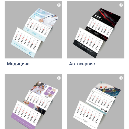
©
©
Медицина
Автосервис
©
©