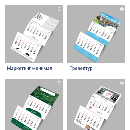
©
©
Маркетинг минимал
Тревелтур
©
©