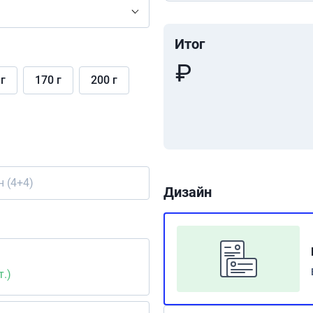
Итог
 г
170 г
200 г
 (4+4)
Дизайн
.)